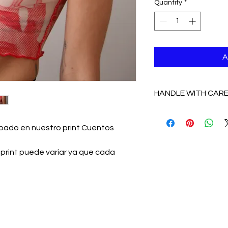
Quantity
*
A
HANDLE WITH CAR
Te recomendamos lava
mano o en delicado co
ado en nuestro print Cuentos
secadora, secar colg
print puede variar ya que cada