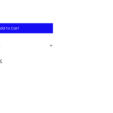
dd to Cart
E
r todas tus prendas de mesh a
n agua fría, no plancha y no
ado.