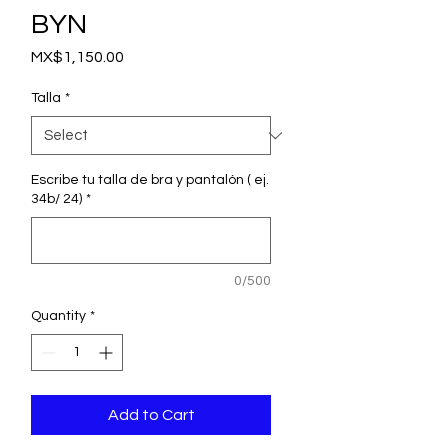
BYN
Price
MX$1,150.00
Talla
*
Escribe tu talla de bra y pantalón ( ej.
34b/ 24)
*
0/500
Quantity
*
Add to Cart