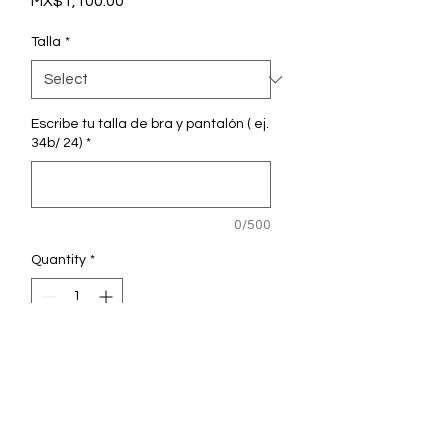
Price
MX$1,100.00
Talla
*
Escribe tu talla de bra y pantalón ( ej.
34b/ 24)
*
0/500
Quantity
*
Add to Cart
Femme es el clásico basico
halter top.