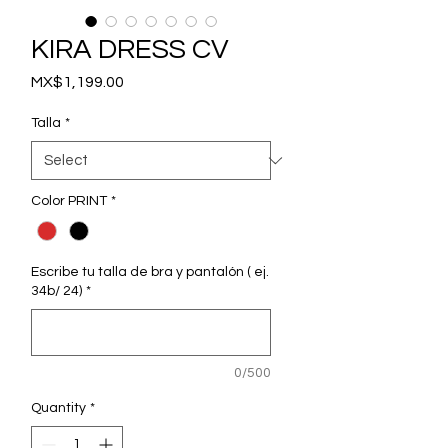
KIRA DRESS CV
Price
MX$1,199.00
Talla
*
Color PRINT
*
Escribe tu talla de bra y pantalón ( ej.
34b/ 24)
*
0/500
Quantity
*