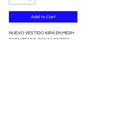
Add to Cart
NUEVO VESTIDO KIRA EN MESH
ESTAMPADO CON NUESTRO
PRINT ORIGINAL CUENTOS
VAQUEROS EN ROJO.
DELICATE BUT SEXY AS HELL!
TEN EN CUENTA QUE EL PRINT
PUEDE VARIAR DE VESTIDO A
VESTIDO YA QUE ES UN PRINT
IRREGULAR Y ESTA HECHO
ESPECIALMENTE PARA TI.
HANDLE WITH CARE
De preferencia lava tus prendas de