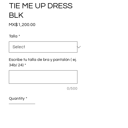
TIE ME UP DRESS
BLK
Price
MX$1,200.00
Talla
*
Escribe tu talla de bra y pantalón ( ej.
34b/ 24)
*
0/500
Quantity
*
Add to Cart