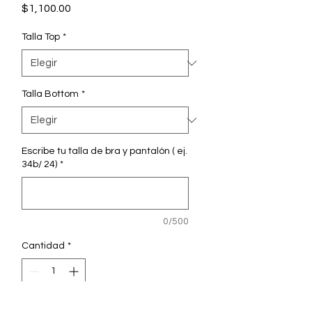
Precio
$1,100.00
Talla Top
*
Talla Bottom
*
Escribe tu talla de bra y pantalón ( ej.
34b/ 24)
*
0/500
Cantidad
*