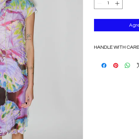
Agre
HANDLE WITH CAR
De preferencia lava 
agua fria o en delicad