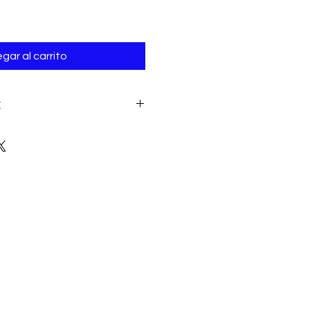
gar al carrito
E
tus prendas de mesh a mano con
o, no secadora , secar colgado.