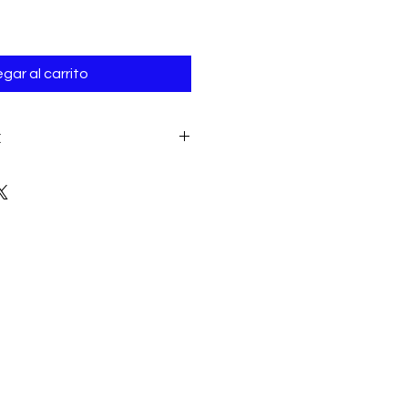
gar al carrito
E
tus prendas de mesh a mano con
o, no secadora , secar colgado.