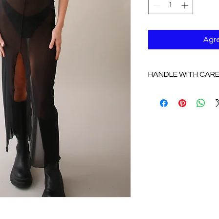
Agre
HANDLE WITH CAR
De preferencia lava 
agua fria o en delicad