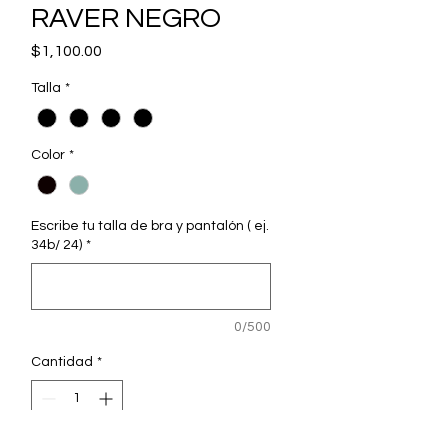
RAVER NEGRO
Precio
$1,100.00
Talla
*
Color
*
Escribe tu talla de bra y pantalón ( ej.
34b/ 24)
*
0/500
Cantidad
*